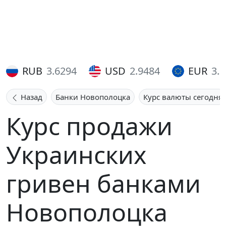
RUB
3.6294
USD
2.9484
EUR
3.
Назад
Банки Новополоцка
Курс валюты сегодня
Курс продажи
Украинских
гривен банками
Новополоцка