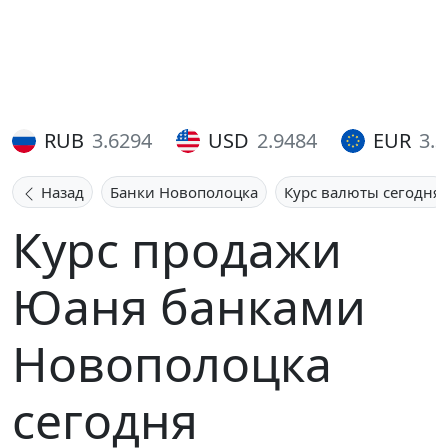
RUB
3.6294
USD
2.9484
EUR
3.
Назад
Банки Новополоцка
Курс валюты сегодня
Курс продажи
Юаня банками
Новополоцка
сегодня