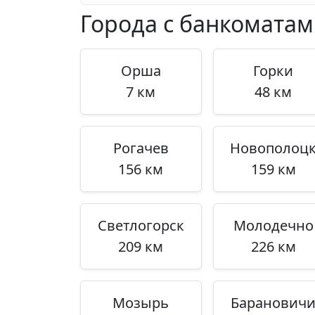
Города с банкомата
Орша
Горки
7 км
48 км
Рогачев
Новополоц
156 км
159 км
Светлогорск
Молодечно
209 км
226 км
Мозырь
Баранович