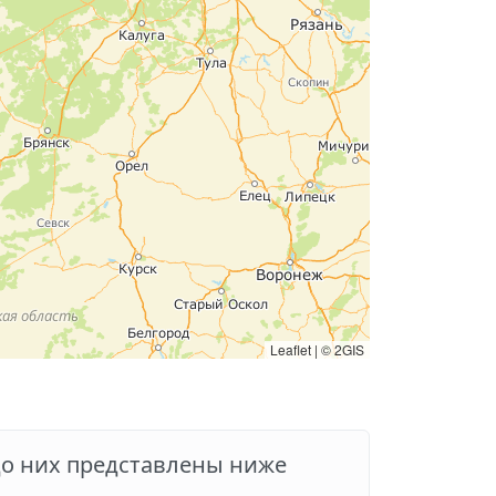
Leaflet
|
© 2GIS
до них представлены ниже