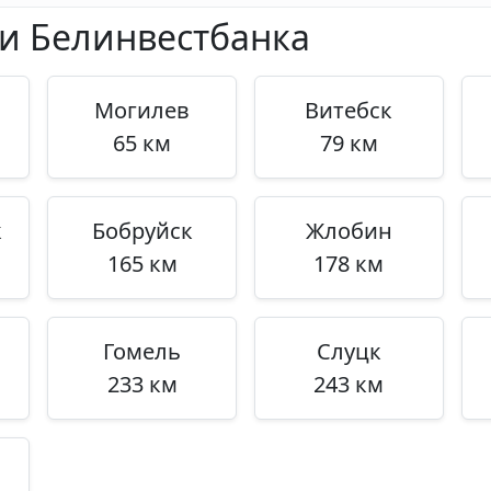
ми Белинвестбанка
Могилев
Витебск
65 км
79 км
к
Бобруйск
Жлобин
165 км
178 км
Гомель
Слуцк
233 км
243 км
и