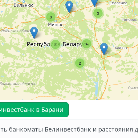
3
3
4
2
2
инвестбанк в Барани
есть банкоматы Белинвестбанк и расстояния 